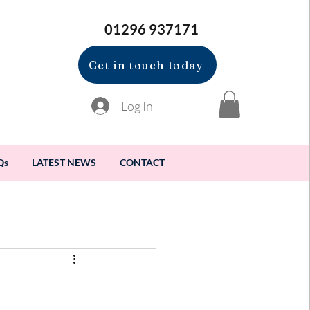
01296 937171
Get in touch today
Log In
Qs
LATEST NEWS
CONTACT