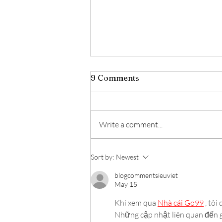
9 Comments
Write a comment...
✨ February Luxury Facial
Sort by:
Newest
Offer ✨
blogcommentsieuviet
May 15
Khi xem qua 
Nhà cái Go99
 , tô
Những cập nhật liên quan đến gi