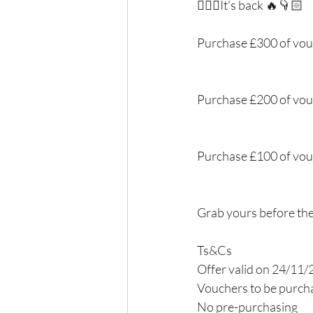
👇🏻🔥It's back 🔥👇🏻
Purchase £300 of vou
Purchase £200 of vou
Purchase £100 of vou
Grab yours before the
Ts&Cs 
Offer valid on 24/11/
Vouchers to be purcha
No pre-purchasing  