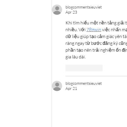
blogcommentsieuviet
Apr 23
Khi tìm hiểu một nền tảng giải 
nhiều. Với 
789win
 việc nhấn m
dữ liệu giúp tạo cảm giác yên tâ
ràng ngay từ bước đăng ký cũng
phần tạo nên trải nghiệm ổn đị
gia lâu dài.
Like
Reply
blogcommentsieuviet
Apr 21