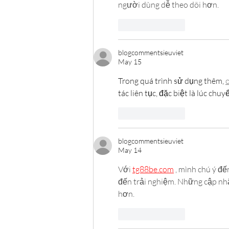
người dùng dễ theo dõi hơn.
Like
Reply
blogcommentsieuviet
May 15
Trong quá trình sử dụng thêm, 
tác liên tục, đặc biệt là lúc ch
Like
Reply
blogcommentsieuviet
May 14
Với 
tg88be.com
 , mình chú ý đ
đến trải nghiệm. Những cập nhật
hơn.
Like
Reply