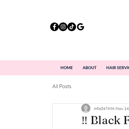
HOME
ABOUT
HAIR SERVI
All Posts
info047696
Nov 14
‼️ Black 