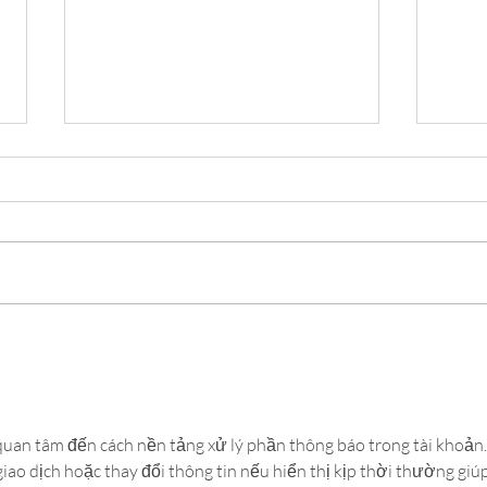
🎀 W
BANK
Got a
them 
in, dr
weara
Bank 
‼️ Black Friday Voucher
Cance
Sale ‼️
fund 
i quan tâm đến cách nền tảng xử lý phần thông báo trong tài khoản.
ao dịch hoặc thay đổi thông tin nếu hiển thị kịp thời thường giúp